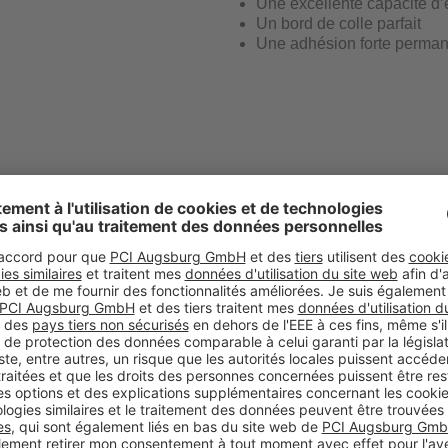
Une excellente capacité d’
Un bord de colle parfait
Une adhésion forte perma
Votre champ d' application
parquet multicouche
propriété hautement élasti
Votre avantage
propriété hautement élasti