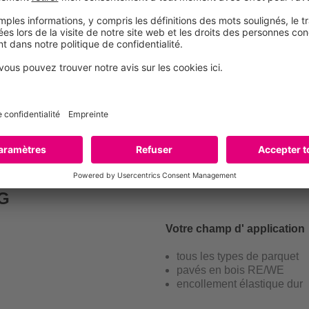
économisez du temps, de la
encollement direct possib
résidus de colle faciles 
AU PRODUIT
G
Votre champ d' application
tous les types de parquet
pavés en bois RE/WE
encollement élastique dur