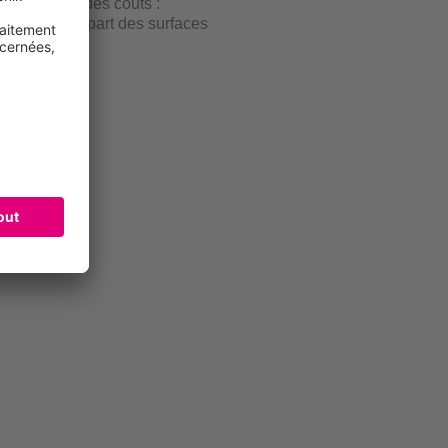
 matière et des coûts :
le sur la plupart des surfaces
à enlever