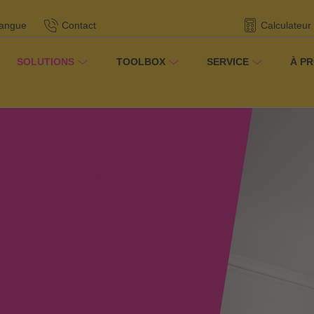
langue
Contact
Calculateur
SOLUTIONS
TOOLBOX
SERVICE
À P
lutions
/
/
Colles pour parquet
Produits-highlights