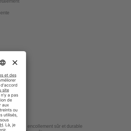
étalement
nente
que
que – pour un encollement sûr et durable