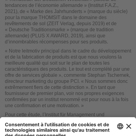
tendances de l’économie allemande » (Institut F.A.Z.,
2021), de « Marke des Jahrhunderts » (marque du siècle)
pour la marque THOMSIT dans le domaine des
revêtements de sol (ZEIT Verlag, depuis 2019) et de
« Deutsche Traditionsmarke » (marque de tradition
allemande) (PLUS X AWARD, 2019), ainsi que
d’innombrables récompenses pour ses produits.
« Notre leitmotiv principal dans le cadre du développement
et de la fabrication de produits est que nous voulons la
meilleure qualité qui soit sur le plan de toutes les
caractéristiques des produits. Le tout est complété par une
offre de services globale », commente Stephan Tschernek,
directeur marketing du groupe PCI. « Nous sommes donc
extrêmement fiers de cette distinction ». En tant que
fournisseur de premier plan, voir nos propres exigences
confirmées par un institut renommé est pour nous à la fois
une confirmation et une motivation. »
Pour cette étude, l’Institut für Management und
Wirtschaftsforschung (institut pour la gestion et la
recherche en économie - IMWF) a analysé environ 19.000
entreprises pour le compte du F.A.Z.-Institut (une