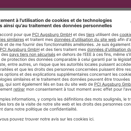
a le premier
s de nouveaux
représente la
emballage.
ment les sacs
vantages du
fois les
tabilité
ure, sac 100
ntempéries et
carbone
aissent
çants. C’est la
emballage
, ils ont
ges. « Le défi
es nouveaux