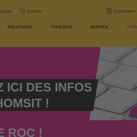
langue
Contact
Calculateur
SOLUTIONS
TOOLBOX
SERVICE
À P
/
Informations
/
Solide comme le roc !
propos de nous
ICI DES INFOS
OMSIT !
 ROC !