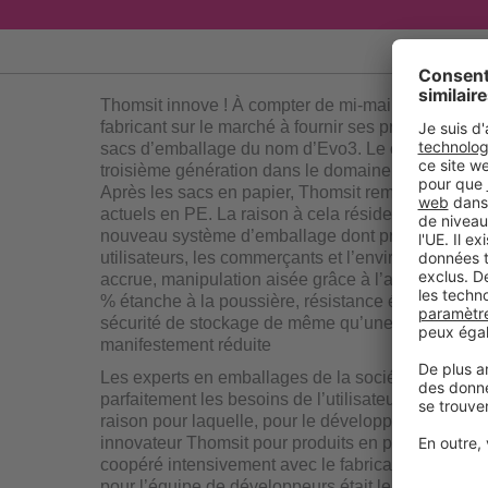
Thomsit innove ! À compter de mi-mai, Thomsit ser
fabricant sur le marché à fournir ses produits dan
sacs d’emballage du nom d’Evo3. Le chiffre « 3 » 
troisième génération dans le domaine des sacs d’
Après les sacs en papier, Thomsit remplace égale
actuels en PE. La raison à cela réside dans les a
nouveau système d’emballage dont profiteront à la 
utilisateurs, les commerçants et l’environnement : s
accrue, manipulation aisée grâce à l’aide d’ouvert
% étanche à la poussière, résistance élevée aux i
sécurité de stockage de même qu’une empreinte 
manifestement réduite
Les experts en emballages de la société PCI conn
parfaitement les besoins de l’utilisateur et commer
raison pour laquelle, pour le développement de l’
3
innovateur Thomsit pour produits en poudre Evo
coopéré intensivement avec le fabricant d’emballa
pour l’équipe de développeurs était le suivant : L