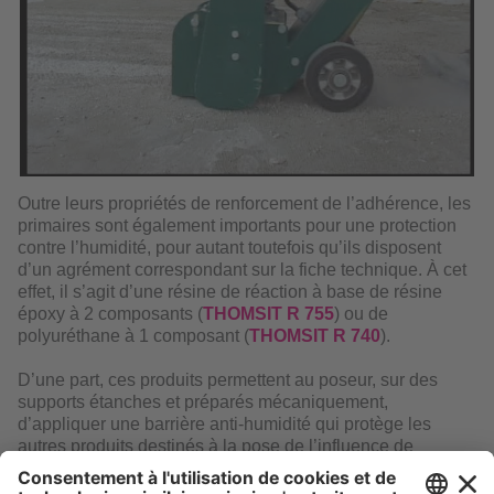
Outre leurs propriétés de renforcement de l’adhérence, les
primaires sont également importants pour une protection
contre l’humidité, pour autant toutefois qu’ils disposent
d’un agrément correspondant sur la fiche technique. À cet
effet, il s’agit d’une résine de réaction à base de résine
époxy à 2 composants (
THOMSIT R 755
) ou de
polyuréthane à 1 composant (
THOMSIT R 740
).
D’une part, ces produits permettent au poseur, sur des
supports étanches et préparés mécaniquement,
d’appliquer une barrière anti-humidité qui protège les
autres produits destinés à la pose de l’influence de
l’humidité contenue dans le support.