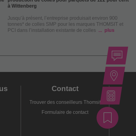
à Wittenberg
L
Jusqu’à présent, l’entreprise produisait environ 900
S
tonnes* de colles SMP pour les marques THOMSIT et
d
PCI dans l’installation existante de colles
plus
us
Contact
Trouver des conseilleurs Thomsit
Formulaire de contact