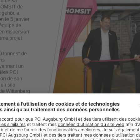
force sa
THOMSIT de
ugehör, a
n le 5 janvier
’équipe de
 en dispersion
ème projet
00 tonnes* de
ns
oyennant un
ciété PCI
ion de son
 un silo
e de Wittenberg
aires de
 unités de
rochable des
près une
 tourne déjà à
s que doublée
, l’entreprise