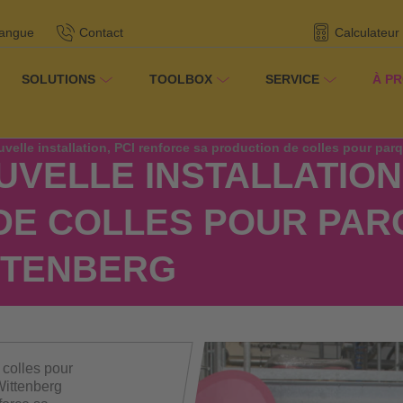
langue
Contact
Calculateur
SOLUTIONS
TOOLBOX
SERVICE
À P
propos de nous
/
/
Informations
velle installation, PCI renforce sa production de colles pour par
UVELLE INSTALLATION
DE COLLES POUR PARQ
TTENBERG
 colles pour
Wittenberg