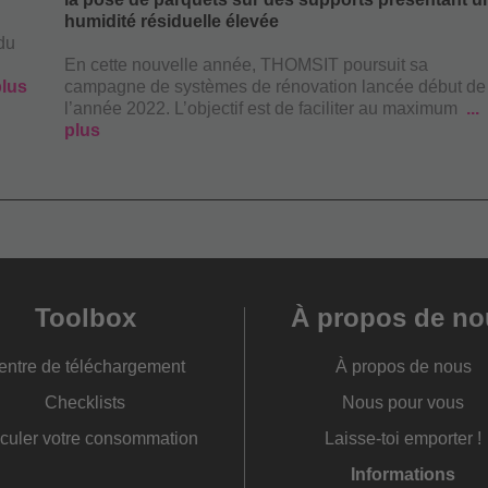
humidité résiduelle élevée
 compte parmi
 du
ur la
En cette nouvelle année, THOMSIT poursuit sa
ployés et
lus
campagne de systèmes de rénovation lancée début de
 millions
l’année 2022. L’objectif est de faciliter au maximum
, PCI
plus
lobales,
. Des
ans des
ns de
 que
 de Lutherstadt
cipalement des
ts bitumineux
rmi les
Toolbox
À propos de no
ellement », a
entre de téléchargement
À propos de nous
tenberg, « PCI
Checklists
Nous pour vous
 un signal
entreprises et
culer votre consommation
Laisse-toi emporter !
avec la société
ovant pour
Informations