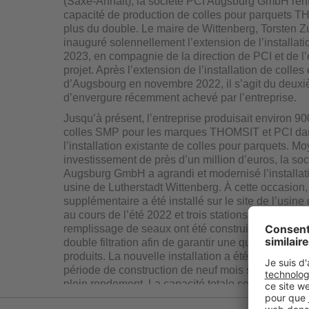
(Saxe-Anhalt), la société PCI Augsburg GmbH ren
capacité de production de colles pour parquets 
plus du double. Le maire de Wittenberg, Torsten Z
inauguré solennellement l’extension de l’installatio
2023, en compagnie de la direction de PCI et de l
projet. Après l’extension de l’installation de colles
d’Augsbourg en novembre 2022, il s’agit du deuxi
d’envergure récemment achevé par l’entreprise.
Jusqu’à présent, l’entreprise produisait environ 9
colles SMP pour les marques THOMSIT et PCI da
l’installation existante de colles pour parquets. M
investissement de près d’un million d’euros, la so
Augsburg GmbH a agrandi et modernisé l’installat
usine de Lutherstadt Wittenberg. À cette occasion,
supplémentaire a été installé sur le site de l’usin
au cours de l’été 2022 et trois stations supplément
remplissage de seaux ont été construites avec des
double filtration afin de garantir une qualité irrép
produits. La nouvelle installation a été achevée a
période de construction de neuf mois seulement et
plein rendement. La capacité totale sera ainsi plu
pour atteindre environ 2 000 tonnes par an. De plus