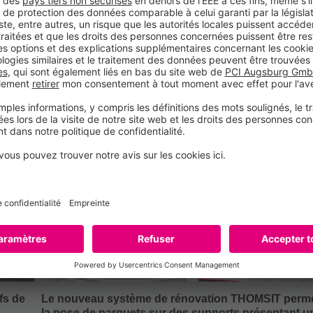
tements
nelle de la
n présence du
 la direction
esponsable de
 Augsburg
ois. Le 17
ration à
 dispersion.
 Ainsi, grâce à
bH pourra
ir à long terme
vrable suivant
 Wittenberg
olles THOMSIT-
FLEX
s un confort
ent. En tout,
 sur son site
fs de
Le nouveau système de rénovation THOMSIT perm
la pose de parquets sur des supports présentant u