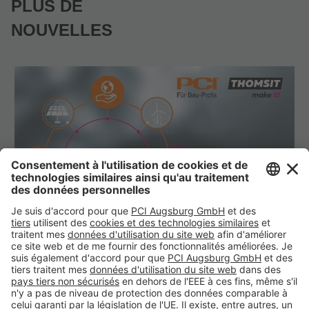
PLUS DE
NOUVELLES
Le groupe PCI présente ses mesures et objectifs de
L
durabilité
l
h